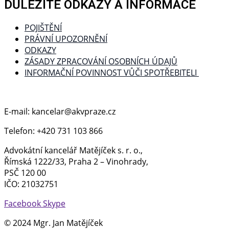
DŮLEŽITÉ ODKAZY A INFORMACE
POJIŠTĚNÍ
PRÁVNÍ UPOZORNĚNÍ
ODKAZY
ZÁSADY ZPRACOVÁNÍ OSOBNÍCH ÚDAJŮ
INFORMAČNÍ POVINNOST VŮČI SPOTŘEBITELI
E-mail: kancelar@akvpraze.cz
Telefon: +420 731 103 866
Advokátní kancelář Matějíček s. r. o.,
Římská 1222/33, Praha 2 – Vinohrady,
PSČ 120 00
IČO: 21032751
Facebook
Skype
© 2024 Mgr. Jan Matějíček