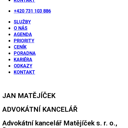
KONTAKT
+420 731 103 886
SLUŽBY
O NÁS
AGENDA
PRIORITY
CENÍK
PORADNA
KARIÉRA
ODKAZY
KONTAKT
JAN MATĚJÍČEK
ADVOKÁTNÍ KANCELÁŘ
Advokátní kancelář Matějíček s. r. o.,