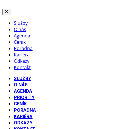
Služby
O nás
Agenda
Ceník
Poradna
Kariéra
Odkazy
Kontakt
SLUŽBY
O NÁS
AGENDA
PRIORITY
CENÍK
PORADNA
KARIÉRA
ODKAZY